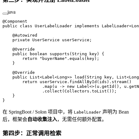
java
@
Component
public
 class
 UserLabelLoader
 implements
 LabelLoader
<
Lon
    @
Autowired
    private
 UserService userService;
    @
Override
    public
 boolean
 supports
(String 
key
) {
        return
 "buyerName"
.
equals
(key);
    }
    @
Override
    public
 List<Label<
Long
>> 
load
(String 
key
, List<
Long
        return
 userService.
findAllById
(ids).
stream
()
                .
map
(u 
->
 new
 Label<>(u.
getId
(), u.
getN
                .
collect
(Collectors.
toList
());
    }
}
在 SpringBoot / Solon 项目中，将
声明为 Bean
LabelLoader
后，框架会
自动收集注入
，无需任何额外配置。
第四步：正常调用检索