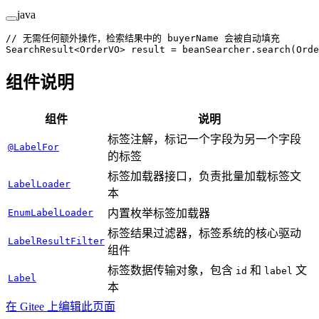
java
// 无需任何额外操作，检索结果中的 buyerName 会被自动填充
SearchResult<
OrderVO
> result 
=
 beanSearcher.
search
(Orde
组件说明
组件
说明
标签注解，标记一个字段为另一个字段
@LabelFor
的标签
标签加载器接口，负责批量加载标签文
LabelLoader
本
EnumLabelLoader
内置枚举标签加载器
标签结果过滤器，标签系统的核心驱动
LabelResultFilter
组件
标签数据传输对象，包含
和
文
id
label
Label
本
在 Gitee 上编辑此页面