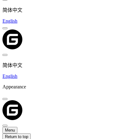
简体中文
English
简体中文
English
Appearance
Menu
Return to top