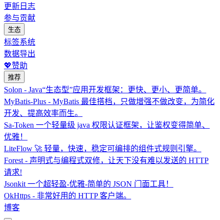
更新日志
参与贡献
生态
标签系统
数据导出
💖赞助
推荐
Solon - Java“生态型”应用开发框架：更快、更小、更简单。
MyBatis-Plus - MyBatis 最佳搭档，只做增强不做改变，为简化
开发、提高效率而生。
Sa-Token 一个轻量级 java 权限认证框架，让鉴权变得简单、
优雅！
LiteFlow 🚀 轻量，快速，稳定可编排的组件式规则引擎。
Forest - 声明式与编程式双修，让天下没有难以发送的 HTTP
请求!
Jsonkit 一个超轻盈-优雅-简单的 JSON 门面工具！
OkHttps - 非常好用的 HTTP 客户端。
博客