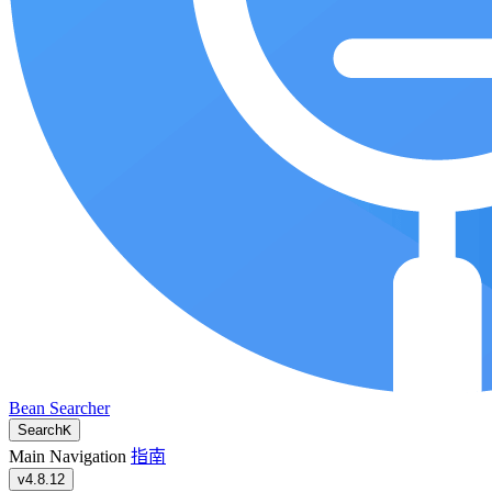
Bean Searcher
Search
K
Main Navigation
指南
v4.8.12