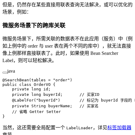
但是，仍然存在某些直接用联表查询无法解决，或可以优化的
场景，例如：
微服务场景下的跨库关联
微服务场景下，所需关联的数据表不在此应用（服务）中（例
如上例中的 order 与 user 表在两个不同的库中），就无法直接
像上例那样直接联表了。此时，如果使用 Bean Searcher
Label，则可以轻松解决。
java
@
SearchBean
(
tables
 =
 "order"
)
public
 class
 OrderVO
 {
    private
 long
 id;
    private
 long
 buyerId;       
// 买家ID
    @
LabelFor
(
"buyerId"
)        
// 标记为 buyerId 字段的 
    private
 String buyerName;   
// 买家名
    // 省略 Getter Setter
}
当然，这还需要全局配置一个
，详见
标签加载器
LabelLoader
章节。