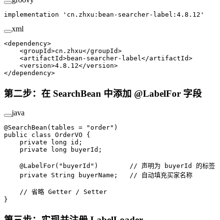
implementation 
'cn.zhxu:bean-searcher-label:4.8.12'
xml
<
dependency
>
    <
groupId
>cn.zhxu</
groupId
>
    <
artifactId
>bean-searcher-label</
artifactId
>
    <
version
>4.8.12</
version
>
</
dependency
>
第二步：在 SearchBean 中添加 @LabelFor 字段
java
@
SearchBean
(
tables
 =
 "order"
)
public
 class
 OrderVO
 {
    private
 long
 id;
    private
 long
 buyerId;
    @
LabelFor
(
"buyerId"
)        
// 声明为 buyerId 的标签
    private
 String buyerName;   
// 自动填充买家名称
    // 省略 Getter / Setter
}
第三步：实现并注册 LabelLoader