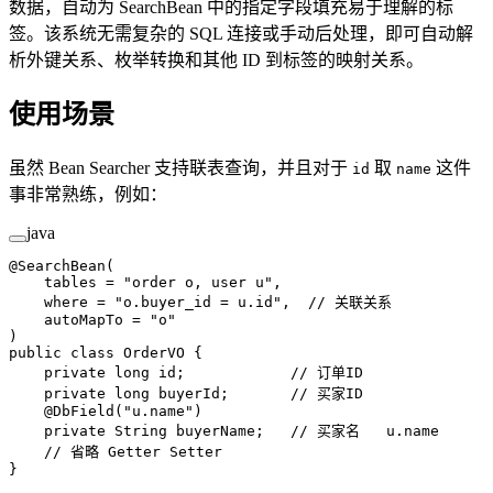
数据，自动为 SearchBean 中的指定字段填充易于理解的标
签。该系统无需复杂的 SQL 连接或手动后处理，即可自动解
析外键关系、枚举转换和其他 ID 到标签的映射关系。
使用场景
虽然 Bean Searcher 支持联表查询，并且对于
取
这件
id
name
事非常熟练，例如：
java
@
SearchBean
(
    tables
 =
 "order o, user u"
,
    where
 =
 "o.buyer_id = u.id"
,  
// 关联关系
    autoMapTo
 =
 "o"
)
public
 class
 OrderVO
 {
    private
 long
 id;            
// 订单ID
    private
 long
 buyerId;       
// 买家ID
    @
DbField
(
"u.name"
)
    private
 String buyerName;   
// 买家名   u.name
    // 省略 Getter Setter
}